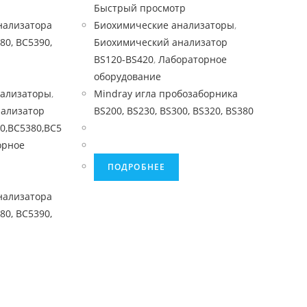
Быстрый просмотр
Биохимические анализаторы
,
Биохимический анализатор
BS120-BS420
,
Лабораторное
оборудование
нализаторы
,
Mindray игла пробозаборника
нализатор
BS200, BS230, BS300, BS320, BS380
0,BC5380,BC5
орное
ПОДРОБНЕЕ
нализатора
80, BC5390,